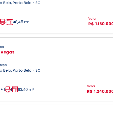
o Belo, Porto Belo - SC
Valor
1
48,45 m²
R$ 1.150.00
cio
 Vegas
reço
o Belo, Porto Belo - SC
Valor
 + 1
1
63,40 m²
R$ 1.240.00