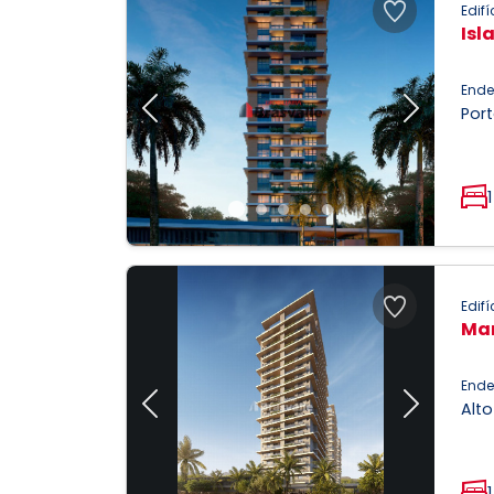
Edifí
Isl
Ende
Port
Previous
Next
1
Edifí
Mar
Ende
Alto
Previous
Next
1