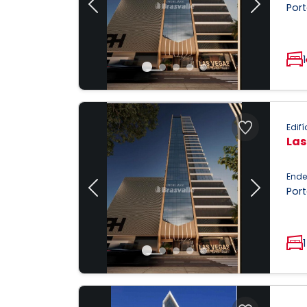
Port
Previous
Next
1
Edifí
Las
Ende
Port
Previous
Next
1