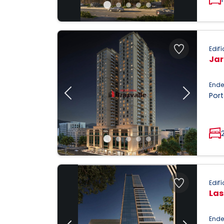
Edifí
Jar
Ende
Port
Previous
Next
Edifí
Las
Ende