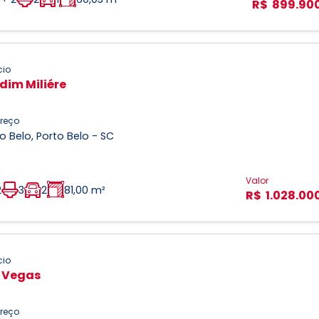
R$ 899.90
cio
dim Miliére
reço
o Belo, Porto Belo - SC
Valor
2
3
2
81,00 m²
R$ 1.028.00
cio
 Vegas
reço