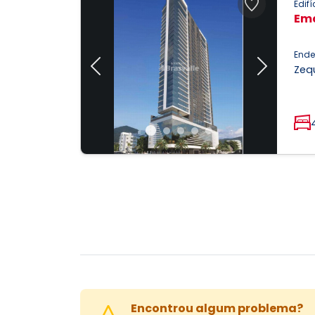
Edifí
Em
Ende
Zeq
Previous
Next
Encontrou algum problema?