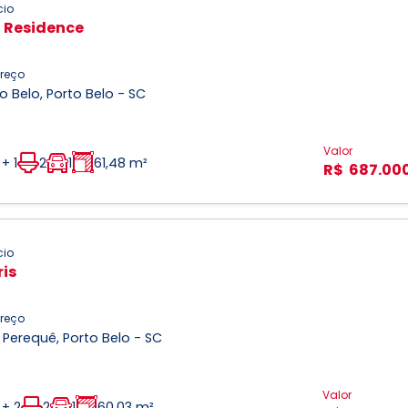
cio
a Residence
reço
o Belo, Porto Belo - SC
Valor
 + 1
2
1
61,48 m²
R$ 687.00
cio
is
reço
 Perequê, Porto Belo - SC
Valor
 + 2
2
1
60,03 m²