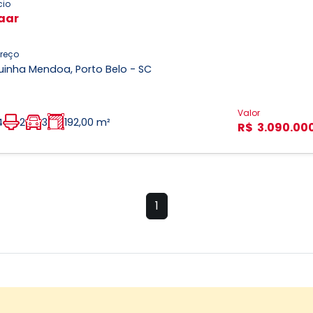
cio
aar
reço
uinha Mendoa, Porto Belo - SC
Valor
4
2
3
192,00 m²
R$ 3.090.00
1