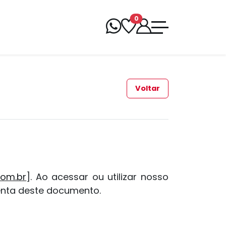
0
Voltar
com.br
]. Ao acessar ou utilizar nosso
enta deste documento.