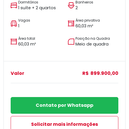
Dormitórios
Banheiros
1 suíte + 2 quartos
2
Vagas
Área privativa
1
60,03 m²
Área total
Posição na Quadra
60,03 m²
Meio de quadra
Valor
R$ 899.900,00
Contato por Whatsapp
Solicitar mais informações