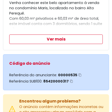
Venha conhecer este belo apartamento à venda
no condomínio Maris, localizado no bairro Alto
Perequê.
Com 60,03 m² privativos e 60,03 m² de área total,
este imóvel conta com 3 dormitórios, sendo 1 suíte
e 2 quartos.
Não perca essa oportunidade, agende agora a
Ver mais
sua visita!
Código do anúncio
Referência do anunciante:
00000535
Referência SUB100:
85420000317
Encontrou algum problema?
O anúncio contém informações incorretas ou