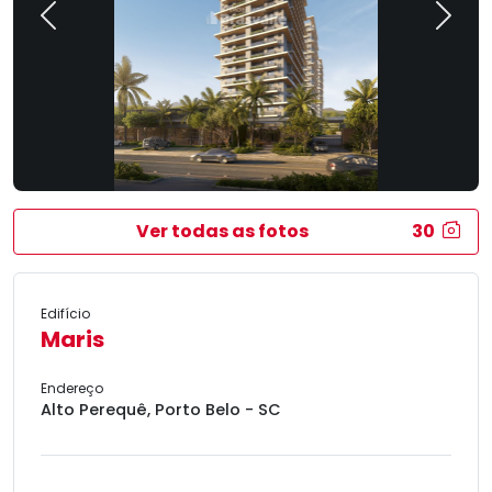
Previous
Next
Ver todas as fotos
30
Edifício
Maris
Endereço
Alto Perequê, Porto Belo - SC