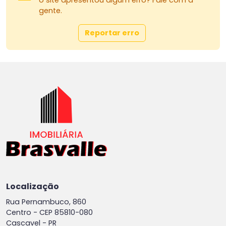
o site apresentou algum erro? Fale com a
gente.
Reportar erro
Localização
Rua Pernambuco, 860
Centro -
CEP 85810-080
Cascavel - PR