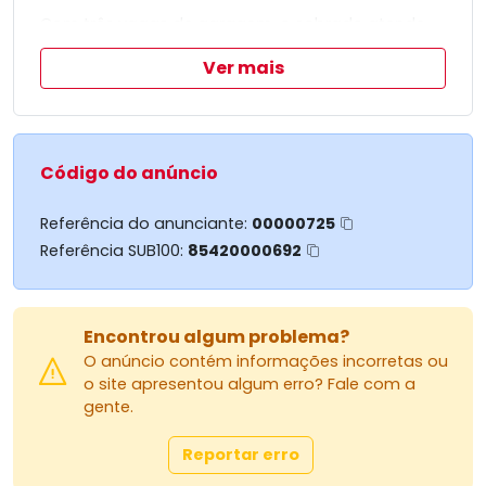
Com três vagas de garagem, o sobrado atende
perfeitamente às necessidades de uma família ou
Ver mais
de quem possui mais de um veículo.
Localizado em uma região acadêmica, oferece
um ambiente sofisticado e prático para o dia a
dia.
Uma excelente oportunidade para quem busca
Código do anúncio
um imóvel diferenciado na região.
Referência do anunciante:
00000725
Referência SUB100:
85420000692
Encontrou algum problema?
O anúncio contém informações incorretas ou
o site apresentou algum erro? Fale com a
gente.
Reportar erro