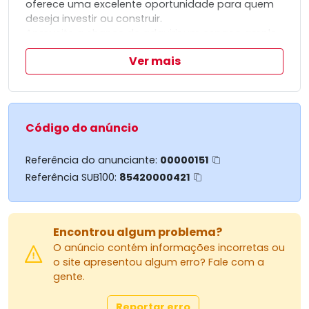
oferece uma excelente oportunidade para quem
deseja investir ou construir.
Aproveite a chance de adquirir um espaço amplo
em uma localização desejada.
Ver mais
Entre em contato para mais informações e
agende uma visita.
Código do anúncio
Referência do anunciante:
00000151
Referência SUB100:
85420000421
Encontrou algum problema?
O anúncio contém informações incorretas ou
o site apresentou algum erro? Fale com a
gente.
Reportar erro