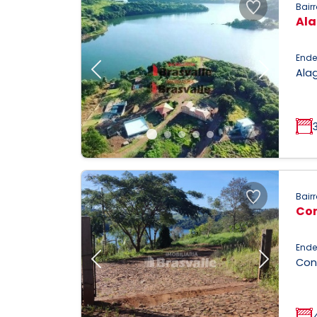
Bairr
Al
Ende
Alag
Previous
Next
Bairr
Con
Ende
Cond
Previous
Next