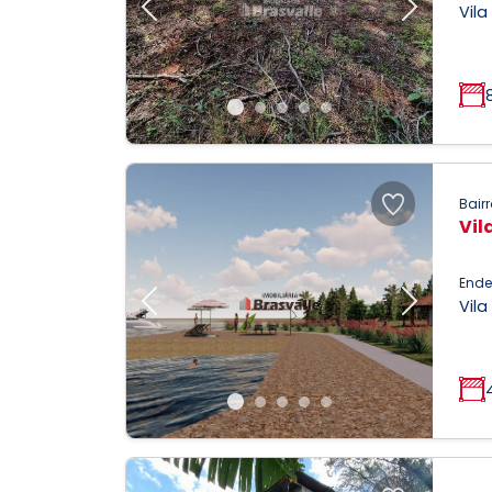
Vila
Previous
Next
Bairr
Vil
Ende
Vila
Previous
Next