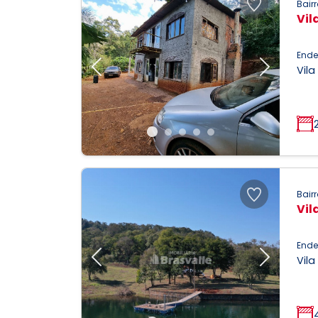
Bairr
Vil
Ende
Vila
Previous
Next
Bairr
Vil
Ende
Vila
Previous
Next