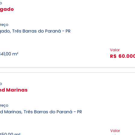
o
agado
reço
ado, Três Barras do Paraná - PR
Valor
341,00 m²
R$ 60.00
o
d Marinas
reço
 Marinas, Três Barras do Paraná - PR
Valor
450,00 m²