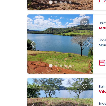
Bairr
Mar
Ende
Mari
Previous
Next
Bairr
Vil
Ende