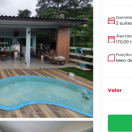
Dormitór
2 suíte
Área tota
170,00 
Posição
Meio d
Valor