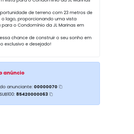
m vista para o Condomínio da JL Marinas
oportunidade de terreno com 23 metros de
a o lago, proporcionando uma vista
da para o Condomínio da JL Marinas em
essa chance de construir o seu sonho em
o exclusivo e desejado!
o anúncio
 do anunciante:
00000070
 SUB100:
85420000063