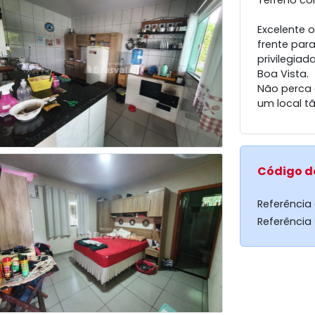
Terreno co
Excelente 
frente par
privilegia
Boa Vista.
Não perca 
um local tã
Código d
Referência
Referência