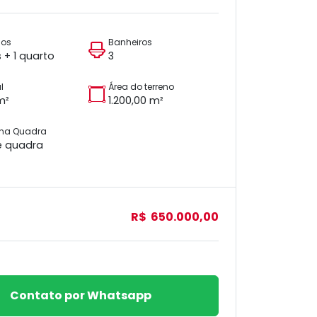
ios
Banheiros
s + 1 quarto
3
l
Área do terreno
m²
1.200,00 m²
 na Quadra
e quadra
R$ 650.000,00
Contato por Whatsapp