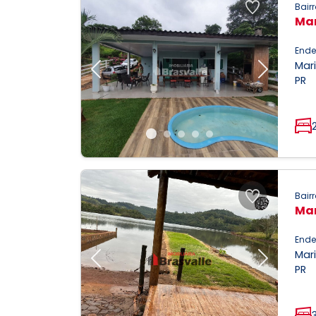
Bairr
Mar
Ende
Mari
Previous
Next
PR
2
Bairr
Mar
Ende
Mari
Previous
Next
PR