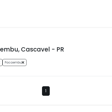
embu, Cascavel - PR
Pacaembu
1