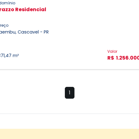
domínio
razzo Residencial
reço
aembu, Cascavel - PR
Valor
371,47 m²
R$ 1.256.00
1