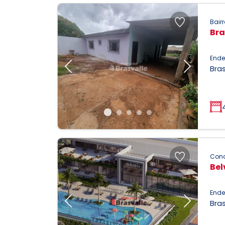
Bairr
Bra
Ende
Bras
Previous
Next
Con
Bel
Ende
Bras
Previous
Next