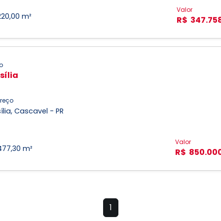
Valor
220,00 m²
R$ 347.75
o
sília
reço
ília, Cascavel - PR
Valor
477,30 m²
R$ 850.00
1