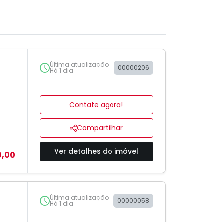
Última atualização
00000206
Há 1 dia
Contate agora!
Compartilhar
Ver detalhes do imóvel
0,00
Última atualização
00000058
Há 1 dia