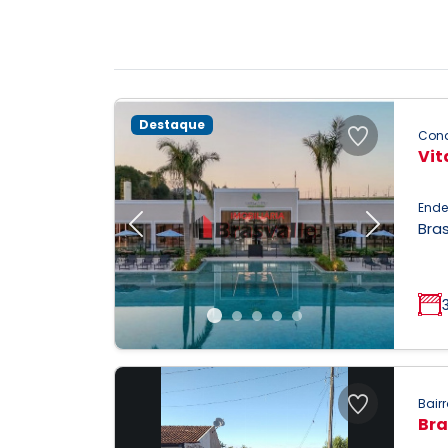
Destaque
Con
Vit
Ende
Bras
Previous
Next
Bairr
Bra