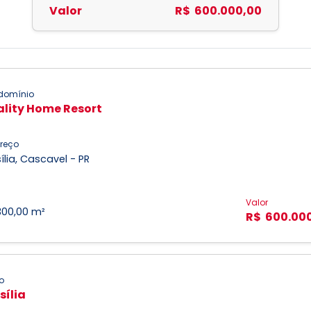
Valor
R$ 600.000,00
domínio
ality Home Resort
reço
ília, Cascavel - PR
Valor
300,00 m²
R$ 600.00
o
sília