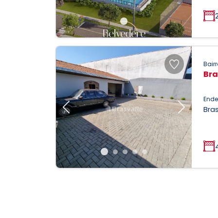
Bairr
Bra
Ende
Bras
Previous
Next