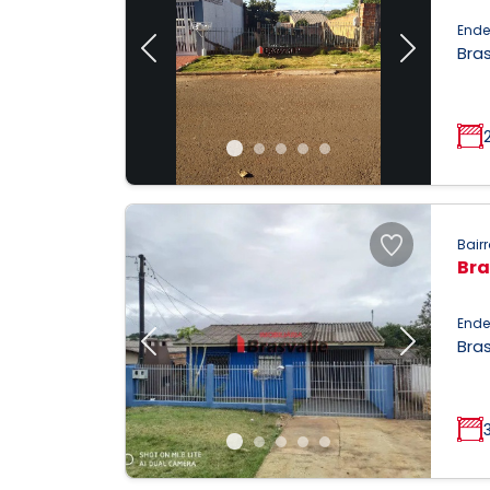
Ende
Bras
Previous
Next
Bairr
Bra
Ende
Bras
Previous
Next