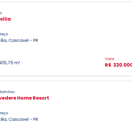
o
sília
reço
ília, Cascavel - PR
Valor
405,75 m²
R$ 320.00
domínio
vedere Home Resort
reço
ília, Cascavel - PR