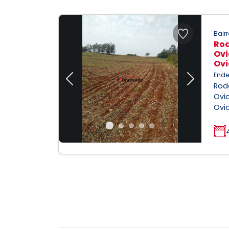
Bairr
Rod
Ovi
Ovi
Ende
Previous
Next
Rodo
Ovia
Ovia