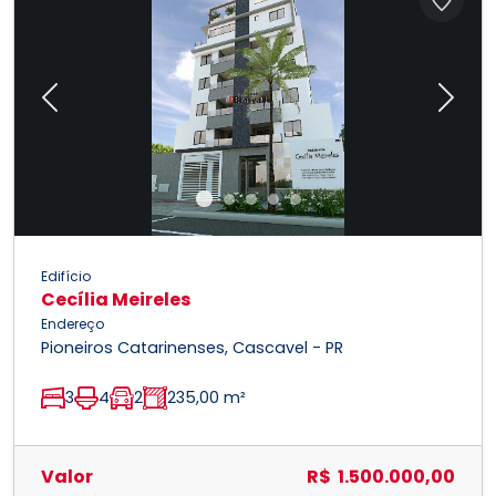
Previous
Next
Edifício
Cecília Meireles
Endereço
Pioneiros Catarinenses, Cascavel - PR
3
4
2
235,00 m²
Valor
R$ 1.500.000,00