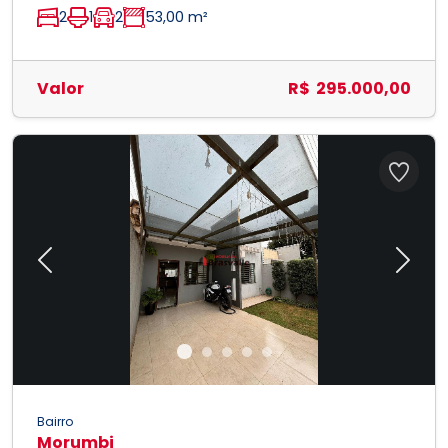
2
1
2
53,00 m²
Valor
R$ 295.000,00
Previous
Next
Bairro
Morumbi