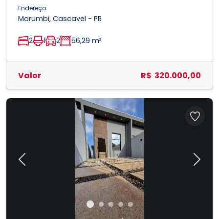
Endereço
Morumbi, Cascavel - PR
2
1
2
56,29 m²
Valor
R$ 320.000,00
Previous
Next