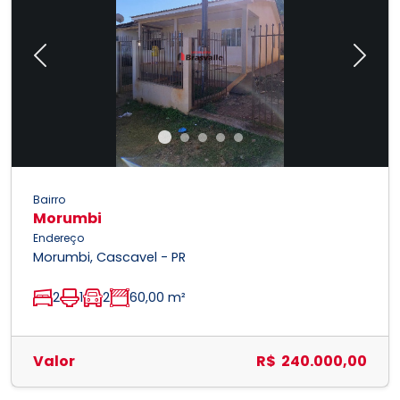
Previous
Next
Bairro
Morumbi
Endereço
Morumbi, Cascavel - PR
2
1
2
60,00 m²
Valor
R$ 240.000,00