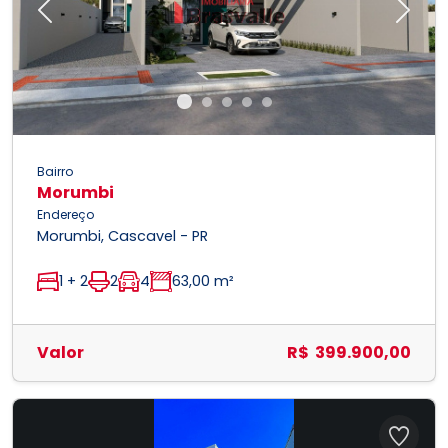
Previous
Next
Bairro
Morumbi
Endereço
Morumbi, Cascavel - PR
1 + 2
2
4
63,00 m²
Valor
R$ 399.900,00