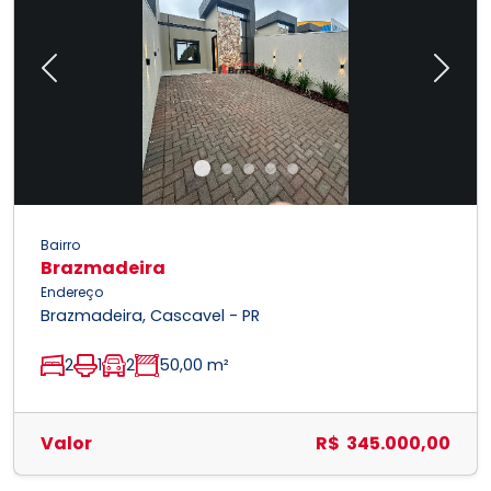
Previous
Next
Bairro
Brazmadeira
Endereço
Brazmadeira, Cascavel - PR
2
1
2
50,00 m²
Valor
R$ 345.000,00