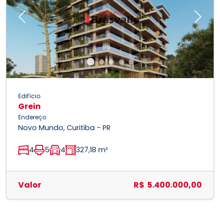
Previous
Next
Edifício
Grein
Endereço
Novo Mundo, Curitiba - PR
4
5
4
327,18 m²
Valor
R$ 5.400.000,00