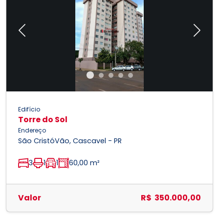
Previous
Next
Edifício
Torre do Sol
Endereço
São CristóVão, Cascavel - PR
3
1
1
60,00 m²
Valor
R$ 350.000,00