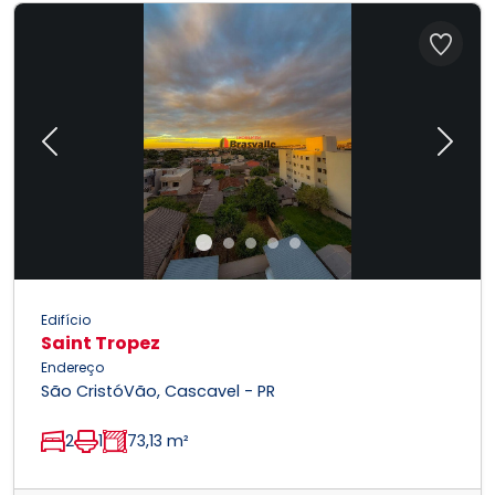
Previous
Next
Edifício
Saint Tropez
Endereço
São CristóVão, Cascavel - PR
2
1
73,13 m²