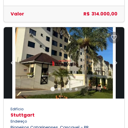
Valor
R$ 314.000,00
Previous
Next
Edifício
Stuttgart
Endereço
Pioneiros Catarinenses, Cascavel - PR