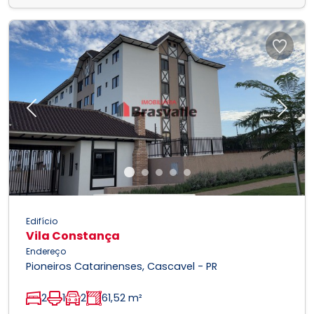
Previous
Next
Edifício
Vila Constança
Endereço
Pioneiros Catarinenses, Cascavel - PR
2
1
2
61,52 m²