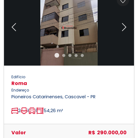
Previous
Next
Edifício
Roma
Endereço
Pioneiros Catarinenses, Cascavel - PR
2
1
1
54,26 m²
Valor
R$ 290.000,00