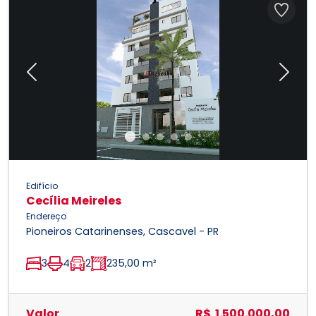
Previous
Next
Edifício
Cecília Meireles
Endereço
Pioneiros Catarinenses, Cascavel - PR
3
4
2
235,00 m²
Valor
R$ 1.500.000,00