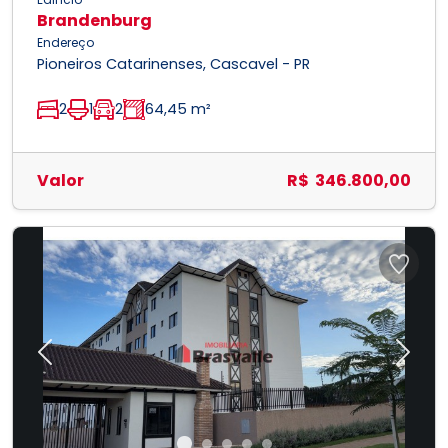
Brandenburg
Endereço
Pioneiros Catarinenses, Cascavel - PR
2
1
2
64,45 m²
Valor
R$ 346.800,00
Previous
Next