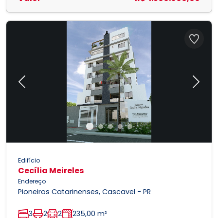
Previous
Next
Edifício
Cecília Meireles
Endereço
Pioneiros Catarinenses, Cascavel - PR
3
2
2
235,00 m²