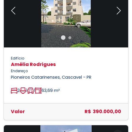
Previous
Next
Edifício
Amélia Rodrigues
Endereço
Pioneiros Catarinenses, Cascavel - PR
2
1
1
63,69 m²
Valor
R$ 390.000,00