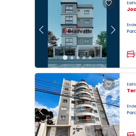
Edifí
Jo
Ende
Parq
Previous
Next
1
Edifí
Ter
Ende
Parq
Previous
Next
1