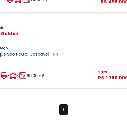
R$ 495.00
cio
 Golden
reço
ue São Paulo, Cascavel - PR
Valor
3
3
3
169,00 m²
R$ 1.750.00
1