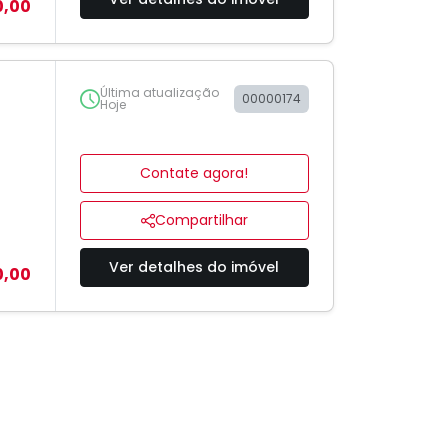
0,00
Última atualização
00000174
Hoje
Contate agora!
Compartilhar
Ver detalhes do imóvel
0,00