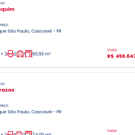
cio
aquim
reço
ue São Paulo, Cascavel - PR
Valor
 + 2
2
1
60,93 m²
R$ 456.64
cio
razas
reço
ue São Paulo, Cascavel - PR
Valor
 + 2
1
2
74,00 m²