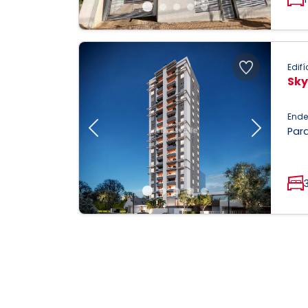
Edifí
Sky
Ende
Parq
Previous
Next