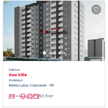
Previous
Next
Edifício
Duo Ville
Endereço
Maria Luiza, Cascavel - PR
1 + 1
2
1
57,71 m²