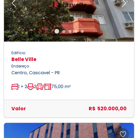
Previous
Next
Edifício
Belle Ville
Endereço
Centro, Cascavel - PR
1 + 2
2
1
75,00 m²
Valor
R$ 520.000,00