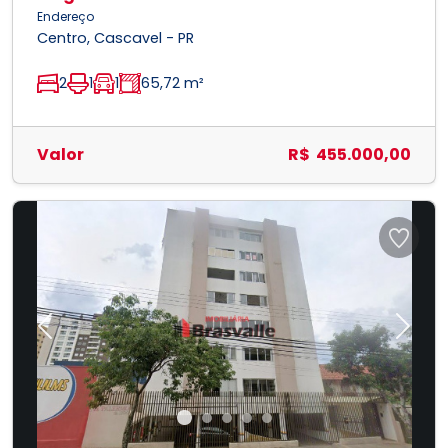
Endereço
Centro, Cascavel - PR
2
1
1
65,72 m²
Valor
R$ 455.000,00
Previous
Next