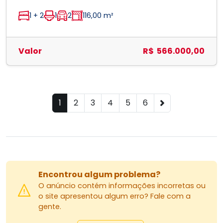
1 + 2
1
2
116,00 m²
Valor
R$ 566.000,00
1
2
3
4
5
6
Encontrou algum problema?
O anúncio contém informações incorretas ou
o site apresentou algum erro? Fale com a
gente.