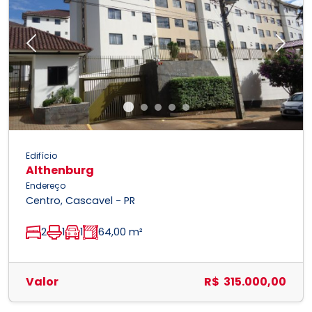
Previous
Next
Edifício
Althenburg
Endereço
Centro, Cascavel - PR
2
1
1
64,00 m²
Valor
R$ 315.000,00