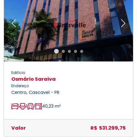
Previous
Next
Edifício
Osmário Saraiva
Endereço
Centro, Cascavel - PR
1
1
1
40,23 m²
Valor
R$ 531.299,75