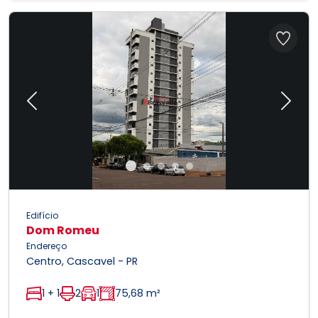
Previous
Next
Edifício
Dom Romeu
Endereço
Centro, Cascavel - PR
1 + 1
2
1
75,68 m²