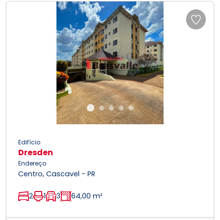
Previous
Next
Edifício
Dresden
Endereço
Centro, Cascavel - PR
2
1
3
64,00 m²