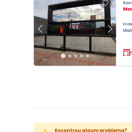
Bairr
Mar
Ende
Mari
Previous
Next
Encontrou algum problema?