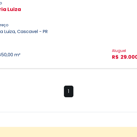
o
ia Luiza
reço
a Luiza, Cascavel - PR
Aluguel
650,00 m²
R$ 29.00
1