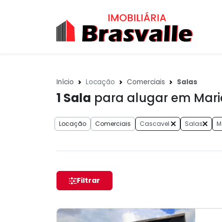
Início
Locação
Comerciais
Salas
1
Sala
para alugar em Maria
Locação
Comerciais
Cascavel
Salas
M
Filtrar