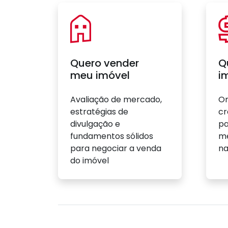
Quero vender
Q
meu imóvel
i
Avaliação de mercado,
Or
estratégias de
cr
divulgação e
pa
fundamentos sólidos
me
para negociar a venda
n
do imóvel