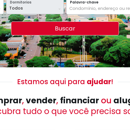
Dormitorios
Palavra-chave
Buscando
Buscar
Estamos aqui para
ajudar
!
prar
,
vender
,
financiar
ou
alu
ubra tudo o que você
precisa s