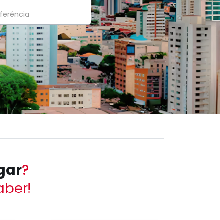
gar
?
aber!