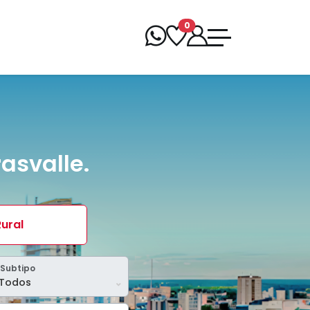
0
asvalle.
Rural
Subtipo