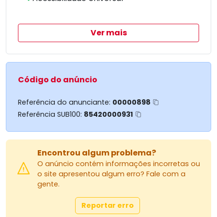
Não perca a oportunidade de viver com
exclusividade e requinte, e faça parte deste seleto
grupo de moradores que já descobriram o
Ver mais
privilégio de chamar o condomínio GREIN de lar.
Código do anúncio
Referência do anunciante:
00000898
Referência SUB100:
85420000931
Encontrou algum problema?
O anúncio contém informações incorretas ou
o site apresentou algum erro? Fale com a
gente.
Reportar erro