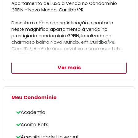
Apartamento de Luxo à Venda no Condomínio
GREIN - Novo Mundo, Curitiba/PR
Descubra o ápice da sofisticação e conforto
neste magnífico apartamento à venda no
prestigiado condomínio GREIN, localizado no
charmoso bairro Novo Mundo, em Curitiba/PR.
Com 327,18 m² de área privativa e uma área total
de 378,34 m², este imóvel oferece um espaço
generoso, ideal para proporcionar o máximo de
Ver mais
conforto e conveniência.
Experimente um novo padrão de vida em um dos
endereços mais cobiçados da cidade, um
verdadeiro refúgio de elegância e tranquilidade,
projetado para aqueles que buscam o melhor que
Meu Condomínio
a vida pode oferecer.
Inspirado pela majestosa Araucária, árvore
Academia
símbolo do Paraná, o empreendimento incorpora
força, longevidade e beleza natural, criando uma
Aceita Pets
conexão única entre o luxo urbano e a
exuberância da natureza.
Acessibilidade Universal