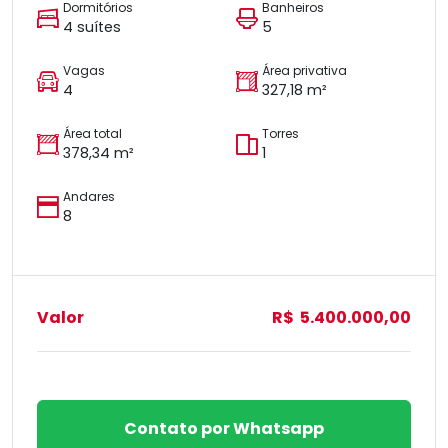
Dormitórios
Banheiros
4 suítes
5
Vagas
Área privativa
4
327,18 m²
Área total
Torres
378,34 m²
1
Andares
8
Valor
R$ 5.400.000,00
Contato por Whatsapp