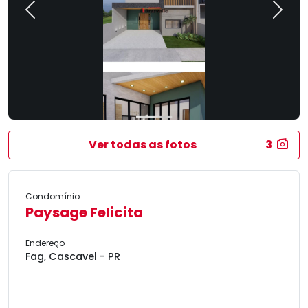
Previous
Next
Ver todas as fotos
3
Condomínio
Paysage Felicita
Endereço
Fag, Cascavel - PR