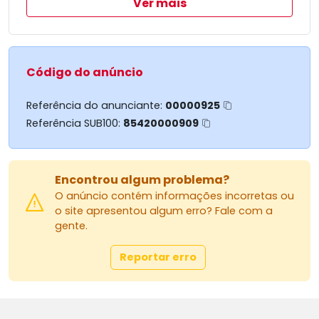
Ver mais
Aproveite a oportunidade de viver em um
ambiente que combina sofisticação e conforto.
Código do anúncio
Referência do anunciante:
00000925
Referência SUB100:
85420000909
Encontrou algum problema?
O anúncio contém informações incorretas ou
o site apresentou algum erro? Fale com a
gente.
Reportar erro