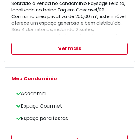
Sobrado à venda no condomínio Paysage Felicita,
localizado no bairro Fag em Cascavel/PR.
Com uma área privativa de 200,00 m², este imóvel
oferece um espaço generoso e bem distribuído.
São 4 dormitórios, incluindo 2 suítes,
proporcionando conforto e privacidade para toda
a família.
Ver mais
Além disso, conta com 2 quartos adicionais, ideais
para hóspedes ou como escritórios.
Para aqueles que possuem mais de um veículo ou
recebem visitas frequentes, o sobrado dispõe de
Meu Condomínio
4 vagas de garagem, garantindo praticidade e
segurança.
Academia
Espaço Gourmet
Este imóvel está situado em uma área de
destaque, proporcionando acesso facilitado a
Espaço para festas
serviços e conveniências.
O condomínio oferece a tranquilidade e a
segurança que você e sua família merecem.