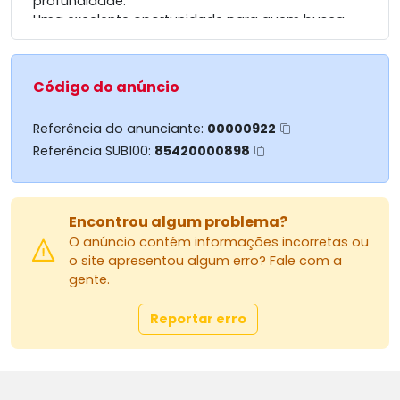
profundidade.
Uma excelente oportunidade para quem busca
um espaço para construir e investir.
Código do anúncio
Referência do anunciante:
00000922
Referência SUB100:
85420000898
Encontrou algum problema?
O anúncio contém informações incorretas ou
o site apresentou algum erro? Fale com a
gente.
Reportar erro