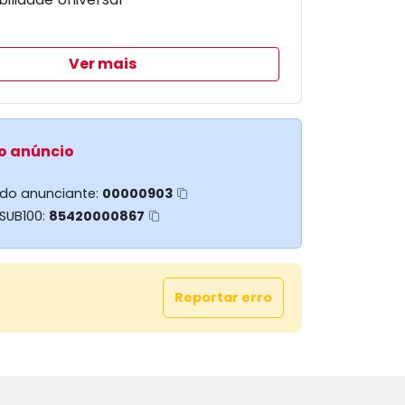
Ver mais
o anúncio
 do anunciante:
00000903
 SUB100:
85420000867
Reportar erro