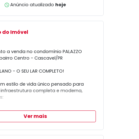
Anúncio atualizado
hoje
 do Imóvel
to a venda no condomínio PALAZZO
bairro Centro - Cascavel/PR
LANO - O SEU LAR COMPLETO!
m estilo de vida único pensado para
infraestrutura completa e moderna,
s:
ores sociais para maior comodidade
Ver mais
idade universal para todos
ets e conta com Pets Place e Pets Care
 melhor amigo
ário para os amantes de pedaladas