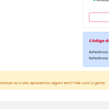
Código d
Referência
Referência
rretas ou o site apresentou algum erro? Fale com a gente.