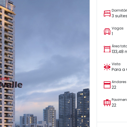
Dormitór
3 suíte
Vagas
1
Área tota
133,48 
Vista
Para a
Andares
22
Pavimen
22