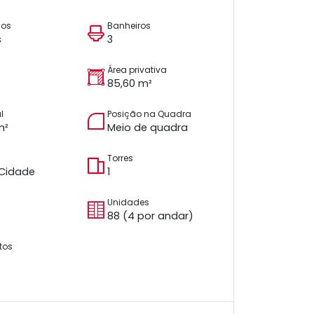
ios
Banheiros
s
3
Área privativa
85,60 m²
l
Posição na Quadra
m²
Meio de quadra
Torres
 Cidade
1
Unidades
88 (4 por andar)
tos