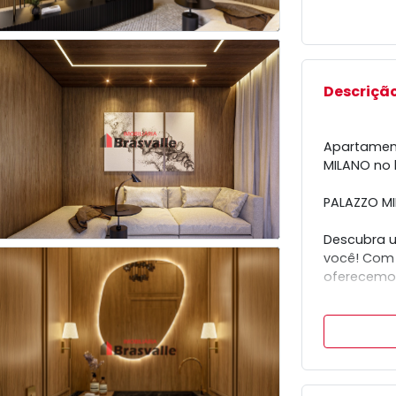
Descrição
Apartamen
MILANO no 
PALAZZO MI
Descubra u
você! Com 
oferecemo
- 2 elevad
- Acessibil
- Aceita p
para o seu
- Biciclet