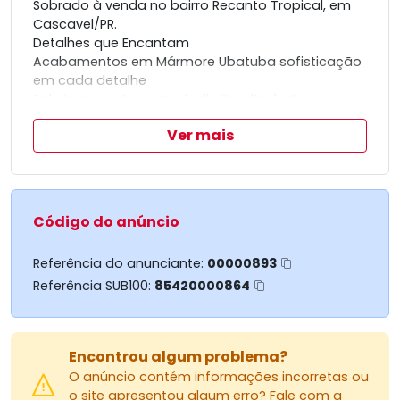
Sobrado à venda no bairro Recanto Tropical, em
Cascavel/PR.
Detalhes que Encantam
Acabamentos em Mármore Ubatuba sofisticação
em cada detalhe
Sala imponente com pé-direito alto, lustre
importado e painel de TV com iluminação em LED
Ver mais
Iluminação 100% em LED em todos os ambientes
Suíte completa com box, chuveiro e nicho em
mármore
Dois quartos amplos com pontos de ar-
condicionado
Código do anúncio
Banheiro social moderno e funcional
Área gourmet com churrasqueira perfeita para
Referência do anunciante:
00000893
receber amigos e família
Referência SUB100:
85420000864
Segurança e Tranquilidade
Câmera Frontal
Cerca Elétrica
Portão Elétrico
Encontrou algum problema?
Alarme + Sirene
O anúncio contém informações incorretas ou
Sensores em portas e janelas
o site apresentou algum erro? Fale com a