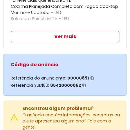
. Diferenciais que encantam:
Cozinha Planejada Completa com Fogão Cooktop
Mármore Ubatuba + LED
Sala com Painel de TV + LED
Pé-direito alto + Lustre importado
Ponto 220v para ar-condicionado na sala
Ver mais
Iluminação 100% em LED
2 Suítes completas com box, chuveiro e nicho em
mármore
Pias em mármore
Ponto 220v para ar-condicionado nos quartos
Código do anúncio
Lavanderia + Churrasqueira
Garagem para 2 carros + sobra de terreno
Referência do anunciante:
00000891
Referência SUB100:
85420000862
Sistema de segurança completo:
Cerca elétrica
Portão eletrônico
Câmera de monitoramento frontal
Encontrou algum problema?
Sensores em portas e janelas
O anúncio contém informações incorretas ou
Sirene de alarme
o site apresentou algum erro? Fale com a
gente.