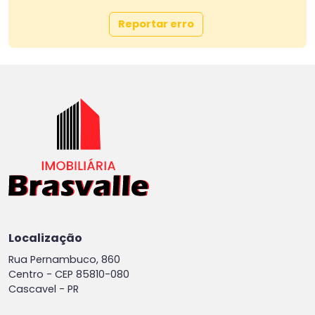
Reportar erro
Localização privilegiada:
Apenas 5 minutos do Centro
Próximo à Univel
Próximo ao Muffatão
Localização
Rua Pernambuco, 860
Centro -
CEP 85810-080
Cascavel - PR