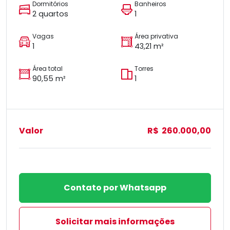
Dormitórios
Banheiros
2 quartos
1
Vagas
Área privativa
1
43,21 m²
Área total
Torres
90,55 m²
1
Valor
R$ 260.000,00
Contato por Whatsapp
Solicitar mais informações