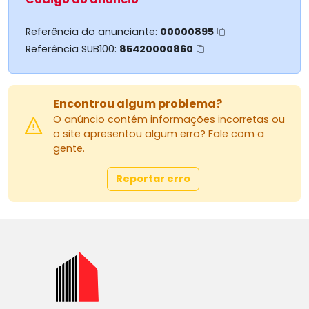
- Apto a financiamento
Referência do anunciante:
00000895
Referência SUB100:
85420000860
Encontrou algum problema?
O anúncio contém informações incorretas ou
o site apresentou algum erro? Fale com a
gente.
Reportar erro