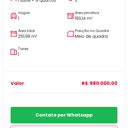
1 suíte + 4 quartos
3
Vagas
Área privativa
1
193,14 m²
Área total
Posição na Quadra
251,99 m²
Meio de quadra
Torres
1
Valor
R$ 980.000,00
Contato por Whatsapp