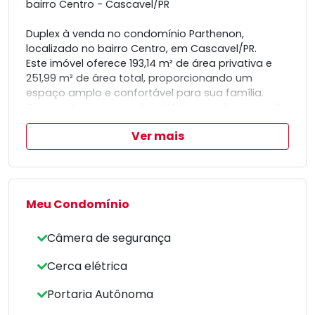
bairro Centro - Cascavel/PR
Duplex à venda no condomínio Parthenon,
localizado no bairro Centro, em Cascavel/PR.
Este imóvel oferece 193,14 m² de área privativa e
251,99 m² de área total, proporcionando um
espaço amplo e confortável para sua família.
Composto por cinco dormitórios, sendo uma suíte
e quatro quartos, este duplex atende
Ver mais
perfeitamente às necessidades de quem busca
espaço e privacidade.
O apartamento conta ainda com uma vaga de
garagem, garantindo praticidade e segurança
para o seu veículo.
Meu Condomínio
Aproveite a oportunidade de adquirir um imóvel
com essas características no coração de
Câmera de segurança
Cascavel.
Cerca elétrica
Portaria Autônoma