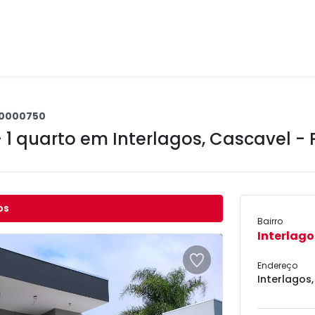
0000750
+ 1 quarto em
Interlagos
,
Cascavel - 
os
Bairro
Interlago
Endereço
Interlagos