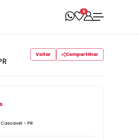
0
Voltar
Compartilhar
PR
s
, Cascavel - PR