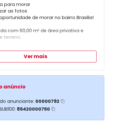
a para morar
izar as fotos
oportunidade de morar no bairro Brasilia!
da com 60,00 m² de área privativa e
e terreno.
r 2 dormitórios, sendo 1 suíte e 1 quarto,
vagas de garagem.
Ver mais
ca habitado, pronto para receber sua
visita e garanta já o seu novo lar!
o anúncio
 do anunciante:
00000792
 SUB100:
85420000750