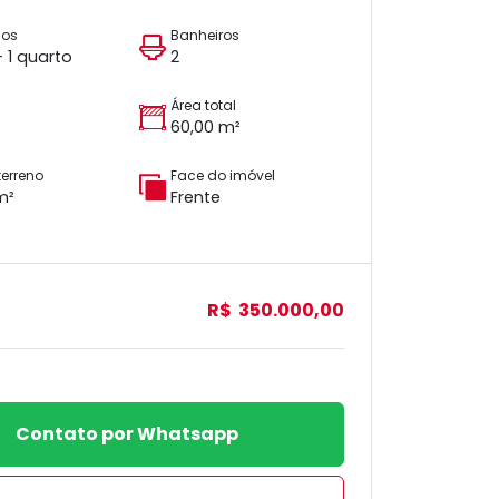
ios
Banheiros
+ 1 quarto
2
Área total
60,00 m²
terreno
Face do imóvel
m²
Frente
R$ 350.000,00
Contato por Whatsapp