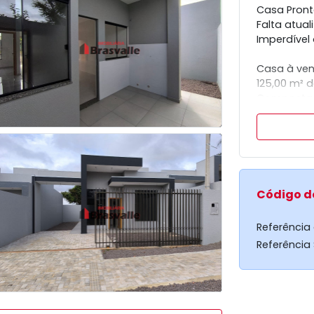
Casa Pront
Falta atual
Imperdível 
Casa à ven
125,00 m² d
Composta po
além de 2 
Imóvel nun
família.
Agende uma 
Código d
Referência
Referência