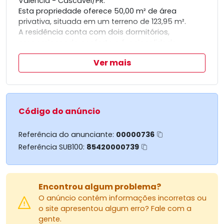
Valencia - Cascavel/PR.
Esta propriedade oferece 50,00 m² de área
privativa, situada em um terreno de 123,95 m².
A residência conta com dois dormitórios,
proporcionando conforto e funcionalidade.
Além disso, dispõe de duas vagas de garagem,
Ver mais
oferecendo praticidade e segurança para os
moradores.
Uma excelente oportunidade para quem busca
um imóvel bem distribuído e com boas
características.
Código do anúncio
Referência do anunciante:
00000736
Referência SUB100:
85420000739
Encontrou algum problema?
O anúncio contém informações incorretas ou
o site apresentou algum erro? Fale com a
gente.