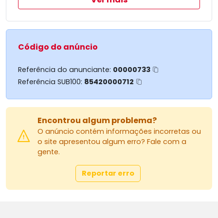
Essa chácara é uma excelente oportunidade para
quem busca investir em terras com potencial
produtivo.
Entre em contato para mais informações e
agende uma visita para conhecer pessoalmente
Código do anúncio
essa propriedade.
Referência do anunciante:
00000733
Referência SUB100:
85420000712
Encontrou algum problema?
O anúncio contém informações incorretas ou
o site apresentou algum erro? Fale com a
gente.
Reportar erro