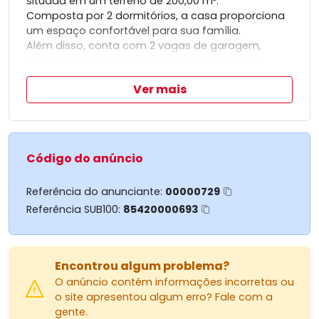
situada em um terreno de 200,00 m².
Composta por 2 dormitórios, a casa proporciona
um espaço confortável para sua família.
Além disso, conta com 2 vagas de garagem,
garantindo praticidade e segurança para os
veículos.
Ver mais
Uma excelente oportunidade para quem busca
um imóvel funcional e bem localizado.
Código do anúncio
Referência do anunciante:
00000729
Referência SUB100:
85420000693
Encontrou algum problema?
O anúncio contém informações incorretas ou
o site apresentou algum erro? Fale com a
gente.