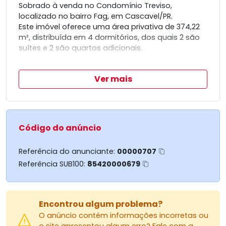
Sobrado à venda no Condomínio Treviso,
localizado no bairro Fag, em Cascavel/PR.
Este imóvel oferece uma área privativa de 374,22
m², distribuída em 4 dormitórios, dos quais 2 são
suítes e 2 são quartos adicionais.
Ver mais
O sobrado conta com 4 vagas de garagem,
proporcionando comodidade e espaço para
veículos.
Código do anúncio
Uma excelente oportunidade para quem busca
conforto e espaço em um condomínio.
Referência do anunciante:
00000707
Entre em contato para mais informações ou para
Referência SUB100:
85420000679
agendar uma visita.
Encontrou algum problema?
O anúncio contém informações incorretas ou