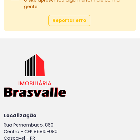
o site apresentou algum erro? Fale com a
gente.
Reportar erro
Localização
Rua Pernambuco, 860
Centro -
CEP 85810-080
Cascavel - PR