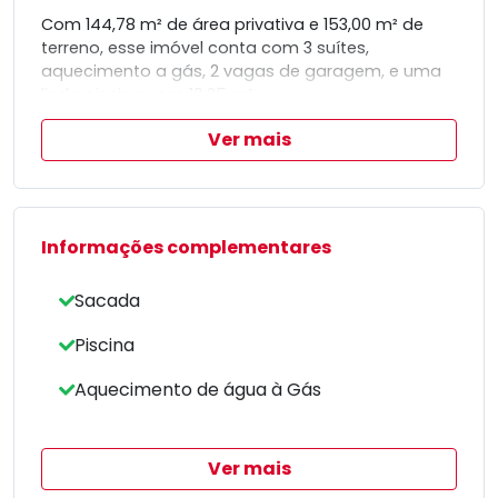
Com 144,78 m² de área privativa e 153,00 m² de
terreno, esse imóvel conta com 3 suítes,
aquecimento a gás, 2 vagas de garagem, e uma
linda piscina com 10,25 m².
Nunca habitado, este é o lar dos seus sonhos
Ver mais
esperando por você!
Agende uma visita agora mesmo.
Informações complementares
Sacada
Piscina
Aquecimento de água à Gás
Ver mais