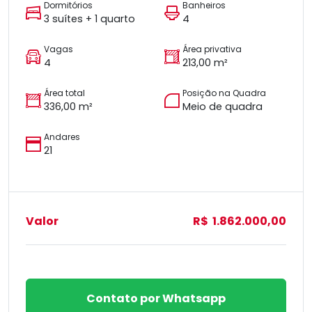
Dormitórios
Banheiros
3 suítes + 1 quarto
4
Vagas
Área privativa
4
213,00 m²
Área total
Posição na Quadra
336,00 m²
Meio de quadra
Andares
21
Valor
R$ 1.862.000,00
Contato por Whatsapp