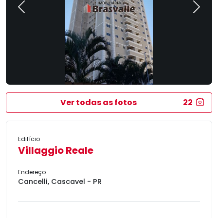
Previous
Next
Ver todas as fotos
22
Edifício
Villaggio Reale
Endereço
Cancelli, Cascavel - PR