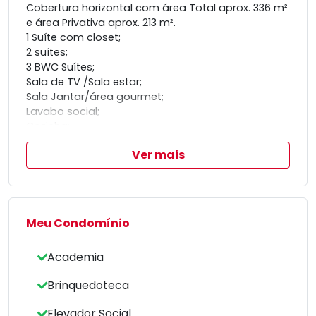
Cobertura horizontal com área Total aprox. 336 m²
e área Privativa aprox. 213 m².
1 Suíte com closet;
2 suítes;
3 BWC Suítes;
Sala de TV /Sala estar;
Sala Jantar/área gourmet;
Lavabo social;
Cozinha;
Área de serviço;
Ver mais
Lavabo de serviço .
Meu Condomínio
Academia
Brinquedoteca
Elevador Social