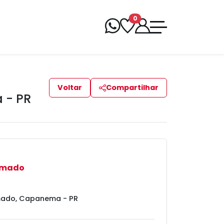
0
Voltar
Compartilhar
 - PR
rmado
mado, Capanema - PR