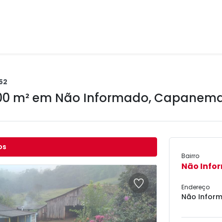
52
00 m² em
Não Informado
,
Capanema
os
Bairro
Não Info
Endereço
Não Infor