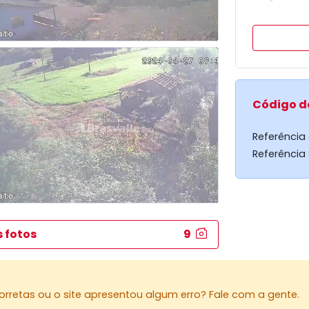
Galpão
10 km de 
5 km da BR
Agua Cana
Mina de a
Poço artes
Câmeras d
Código d
Aceita imó
parte do 
Referência
Agende ago
Referência
oferta!
s fotos
9
rretas ou o site apresentou algum erro? Fale com a gente.