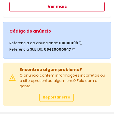
a diferença podendo também financiar
Ver mais
5 minutos da vila dos alemães
Onde se encontra supermercado posto de saúde
posto gasolina igreja etc
Código do anúncio
Ótimo lugar para aposentados
Referência do anunciante:
00000199
Ou para quem gosta de casa de campo
Referência SUB100:
85420000547
Tem água encanada e energia elétrica!
Encontrou algum problema?
O anúncio contém informações incorretas ou
o site apresentou algum erro? Fale com a
gente.
Reportar erro