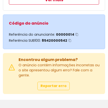
entrada após a baixada e percorrer 1.800m da PR
180.
Aproveite essa oportunidade de viver em um local
tranquilo e rodeado pela natureza.
Código do anúncio
Referência do anunciante:
00000014
Referência SUB100:
85420000542
Encontrou algum problema?
O anúncio contém informações incorretas ou
o site apresentou algum erro? Fale com a
gente.
Reportar erro