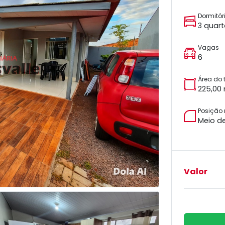
Dormitór
3 quar
Vagas
6
Área do 
225,00
Posição
Meio d
Valor