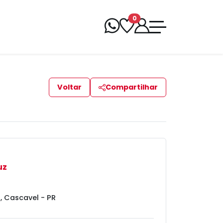
0
Voltar
Compartilhar
uz
, Cascavel - PR