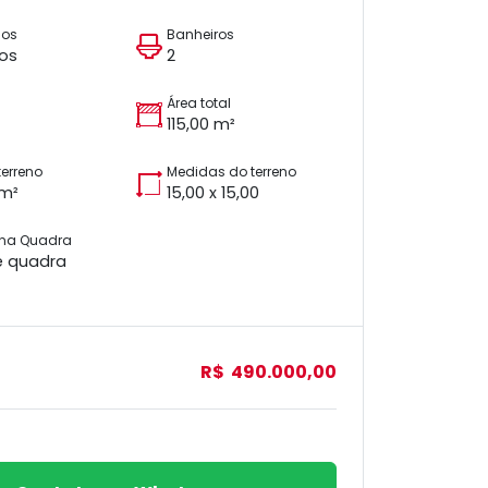
ios
Banheiros
tos
2
Área total
115,00 m²
terreno
Medidas do terreno
 m²
15,00 x 15,00
 na Quadra
e quadra
R$ 490.000,00