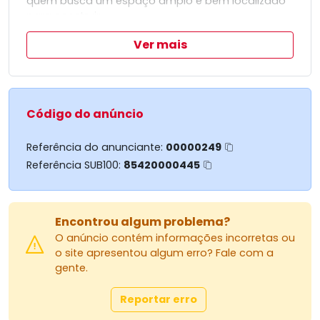
quem busca um espaço amplo e bem localizado
para construir.
Ideal para projetos diversos, este terreno
Ver mais
proporciona flexibilidade e potencial.
Aproveite esta chance de investimento no
coração de Cascavel.
Entre em contato para mais informações e
agende uma visita.
Código do anúncio
Referência do anunciante:
00000249
Referência SUB100:
85420000445
Encontrou algum problema?
O anúncio contém informações incorretas ou
o site apresentou algum erro? Fale com a
gente.
Reportar erro