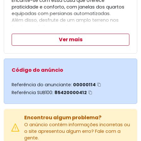
Encante-se com essa casa que oferece
praticidade e conforto, com janelas dos quartos
equipadas com persianas automatizadas.
Além disso, desfrute de um amplo terreno nos
fundos, perfeito para relaxar e aproveitar
momentos ao ar livre.
Ver mais
Agende uma visita e venha conhecer essa incrível
oportunidade!
Código do anúncio
Referência do anunciante:
00000114
Referência SUB100:
85420000412
Encontrou algum problema?
O anúncio contém informações incorretas ou
o site apresentou algum erro? Fale com a
gente.