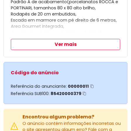
Padrão A de acabamento(porcelanatos ROCCA e
PORTINARI, tamanhos 80 x 80 alto brilho,
Rodapés de 20 cm embutidos,
Escada em marmore com pé direito de 6 metros,
Area Gourmet integrada,
4 vagas de garagem paralela confortável,
4 Quartos (suite c closet)
Ver mais
2 Bwc Social
Sacada frontal
Pergolado em concreto,
Cozinha gourmet,
Amplos banheiros com nichos em marmore,
Código do anúncio
Todas áreas molhadas com revestimento 3D
Entrada individual social
Referência do anunciante:
00000011
Portão mesclando estrutura metálica e vidros
Referência SUB100:
85420000379
Encontrou algum problema?
O anúncio contém informações incorretas ou
o site apresentou algum erro? Fale com a