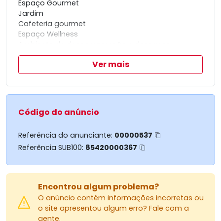
Espaço Gourmet
Jardim
Cafeteria gourmet
Espaço Wellness
Ambiente de descompressão e descanso
Controle de Acesso
Ver mais
Auditório
Infraestrutura para ar-condicionado
Elevador
Central Delivery
Port-cochère interno
Código do anúncio
Pé-direito superior
Piso elevado
Referência do anunciante:
00000537
Iluminação Natural
Referência SUB100:
85420000367
Controle e automação para uso inteligente de
energia nas áreas comuns
Vagas Amplas
Encontrou algum problema?
O anúncio contém informações incorretas ou
o site apresentou algum erro? Fale com a
gente.