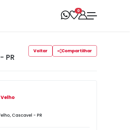
0
Voltar
Compartilhar
- PR
 Velho
elho, Cascavel - PR