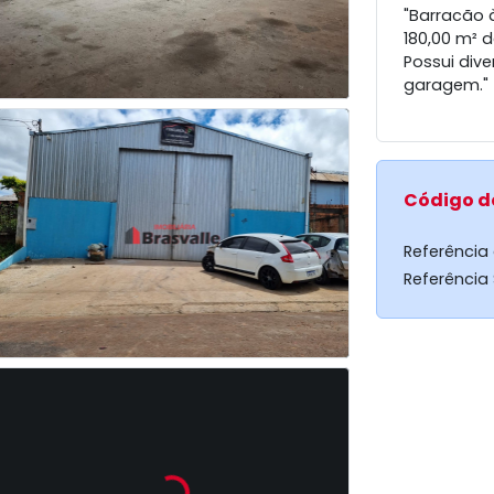
"Barracão 
180,00 m² d
Possui div
garagem."
Código d
Referência
Referência
Loading...