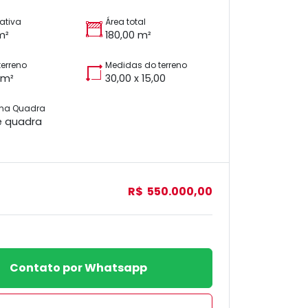
vativa
Área total
m²
180,00 m²
terreno
Medidas do terreno
 m²
30,00 x 15,00
 na Quadra
e quadra
R$ 550.000,00
Contato por Whatsapp