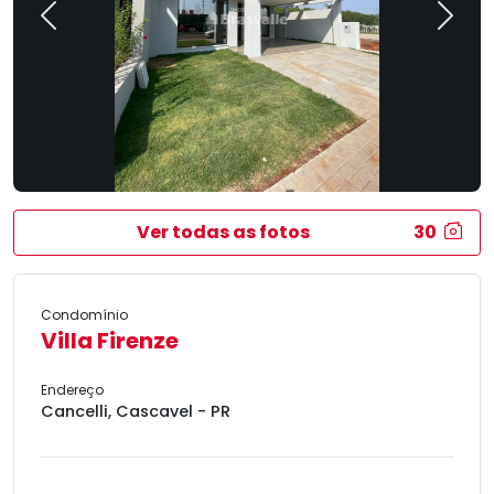
Previous
Next
Ver todas as fotos
30
Condomínio
Villa Firenze
Endereço
Cancelli, Cascavel - PR