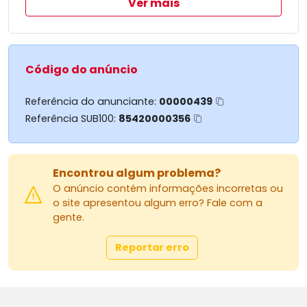
Ver mais
Calçadas em PaverMini MarketMini Market
Sustentabilidade
Aquecimento Solar para Piscinas, Aquecimento
Solar para Piscinas
G
Código do anúncio
Referência do anunciante:
00000439
Referência SUB100:
85420000356
Encontrou algum problema?
O anúncio contém informações incorretas ou
o site apresentou algum erro? Fale com a
gente.
Reportar erro