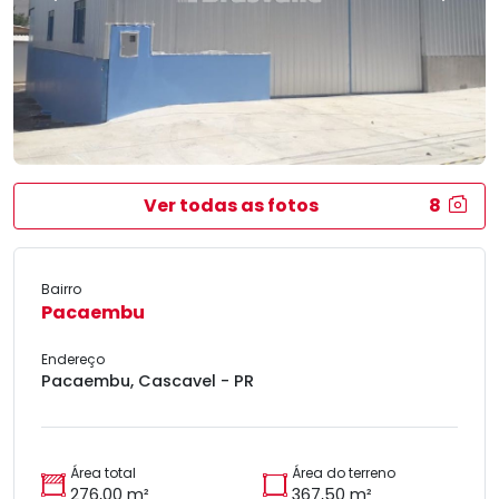
Ver todas as fotos
8
Bairro
Pacaembu
Endereço
Pacaembu, Cascavel - PR
Área total
Área do terreno
276,00 m²
367,50 m²