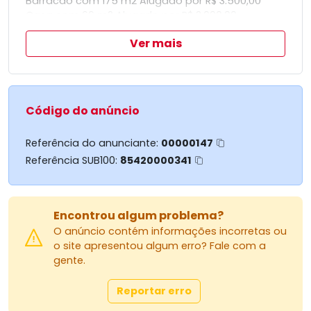
Barracão com 175 m2 Alugado por R$ 3.500,00
Casa com 66 m2 Alugado por R$ 2.000,00
Edícula com 35 m2
Ver mais
Código do anúncio
Referência do anunciante:
00000147
Referência SUB100:
85420000341
Encontrou algum problema?
O anúncio contém informações incorretas ou
o site apresentou algum erro? Fale com a
gente.
Reportar erro