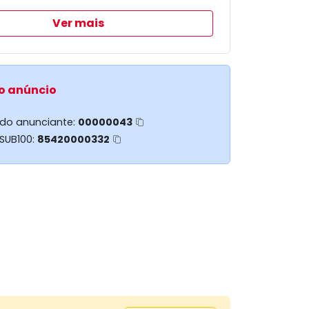
Ver mais
o anúncio
 do anunciante:
00000043
 SUB100:
85420000332