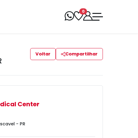
0
Voltar
Compartilhar
R
ical Center
scavel - PR