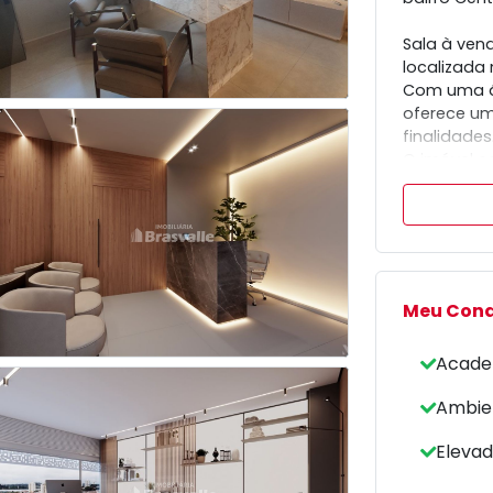
Sala à ven
localizada 
Com uma ár
oferece um
finalidades
O imóvel c
proporcion
Ideal para
bem localiz
Entre em c
uma visita.
Meu Con
Acade
Ambie
Elevad