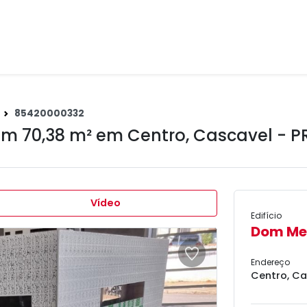
85420000332
om 70,38 m² em
Centro
,
Cascavel - P
Vídeo
Edifício
Dom Med
Endereço
Centro, Ca