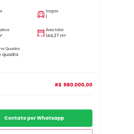
os
Vagas
1
vativa
Área total
m²
144,37 m²
 na Quadra
e quadra
R$ 980.000,00
Contato por Whatsapp