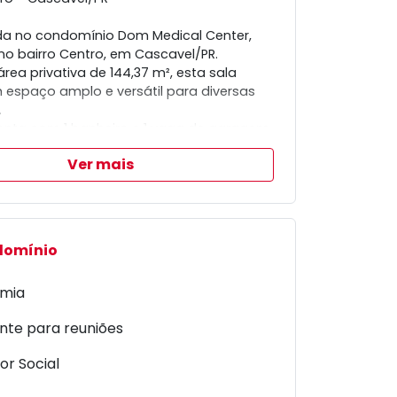
da no condomínio Dom Medical Center,
no bairro Centro, em Cascavel/PR.
ea privativa de 144,37 m², esta sala
 espaço amplo e versátil para diversas
.
onta com 1 banheiro e 1 vaga de garagem,
ando conveniência e praticidade.
Ver mais
 profissionais que buscam um espaço
ado e funcional.
ontato para mais informações e agende
domínio
mia
nte para reuniões
or Social