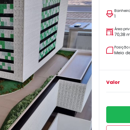
Banheir
1
Área pri
70,38 
Posição
Meio d
Valor