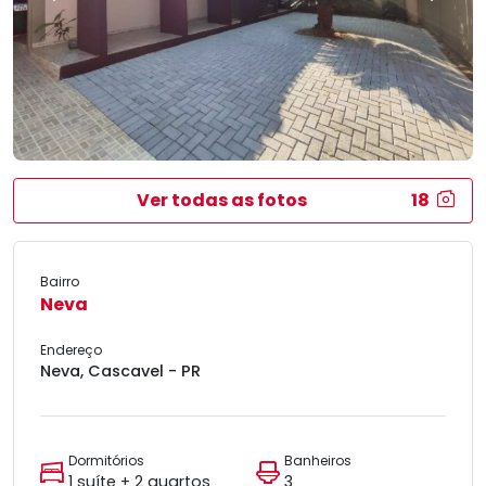
Ver todas as fotos
18
Bairro
Neva
Endereço
Neva, Cascavel - PR
Dormitórios
Banheiros
1 suíte + 2 quartos
3